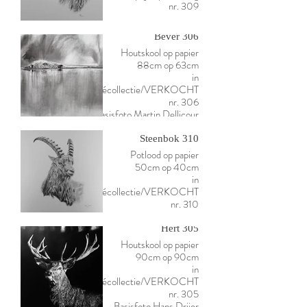
nr. 309
Bever 306
Houtskool op papier
88cm op 63cm
in
privécollectie/VERKOCHT
nr. 306
Basisfoto Martin Dellicour
Steenbok 310
Potlood op papier
50cm op 40cm
in
privécollectie/VERKOCHT
nr. 310
Hert 305
Houtskool op papier
90cm op 90cm
in
privécollectie/VERKOCHT
nr. 305
Basisfoto Hans Drijer