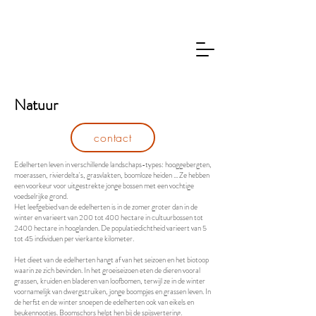
Natuur
contact
Edelherten leven in verschillende landschaps-types: hooggebergten,
moerassen, rivierdelta's, grasvlakten, boomloze heiden ... Ze hebben
een voorkeur voor uitgestrekte jonge bossen met een vochtige
voedselrijke grond.
Het leefgebied van de edelherten is in de zomer groter dan in de
winter en varieert van 200 tot 400 hectare in cultuurbossen tot
2400 hectare in hooglanden. De populatiedichtheid varieert van 5
tot 45 individuen per vierkante kilometer.
Het dieet van de edelherten hangt af van het seizoen en het biotoop
waarin ze zich bevinden. In het groeiseizoen eten de dieren vooral
grassen, kruiden en bladeren van loofbomen, terwijl ze in de winter
voornamelijk van dwergstruiken, jonge boompjes en grassen leven. In
de herfst en de winter snoepen de edelherten ook van eikels en
beukennootjes. Boomschors helpt hen bij de spijsvertering.