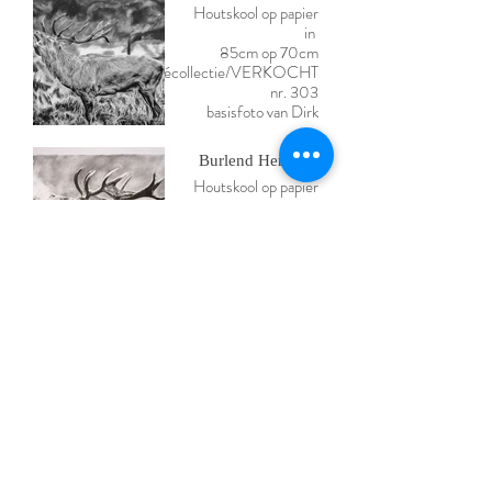
Houtskool op papier
in
85cm op 70cm
privécollectie/VERKOCHT
nr. 303
basisfoto van Dirk
Debeuckelaer
Burlend Hert 301
Houtskool op papier
137cm op 95cm
in
privécollectie/VERKOCHT
nr. 301
Everzwijn 300
Houtskool op papier
145cm op 94cm
in
privécollectie/VERKOCHT
nr. 300