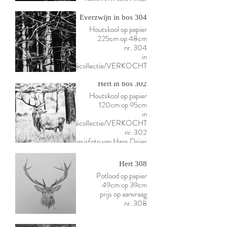
Everzwijn in bos 304
Houtskool op papier
225cm op 48cm
nr. 304
in
privécollectie/VERKOCHT
Hert in bos 302
Houtskool op papier
120cm op 95cm
in
privécollectie/VERKOCHT
nr. 302
basisfoto van Hans Drijer
Hert 308
Potlood op papier
49cm op 39cm
prijs op aanvraag
nr. 308
Burlend Hert 303