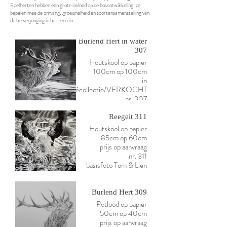
Edelherten hebben een grote invloed op de bosontwikkeling: ze
bepalen mee de omvang, groeisnelheid en soortensamenstelling van
de bosverjonging in het terrein.
Burlend Hert in water
307
Houtskool op papier
100cm op 100cm
in
privécollectie/VERKOCHT
nr. 307
Reegeit 311
Houtskool op papier
85cm op 60cm
prijs op aanvraag
nr. 311
basisfoto Tom & Lien
Burlend Hert 309
Potlood op papier
50cm op 40cm
prijs op aanvraag